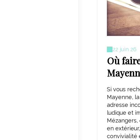
22 juin 26
Où fair
Mayenn
Si vous rech
Mayenne, la 
adresse inc
ludique et i
Mézangers, 
en extérieu
convivialité