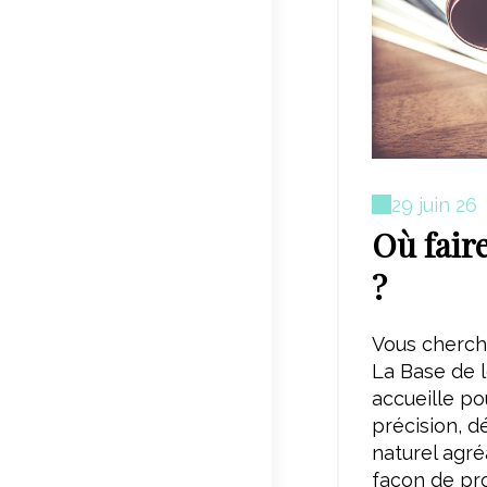
29 juin 26
Où fair
?
Vous cherch
La Base de l
accueille po
précision, d
naturel agré
façon de pro