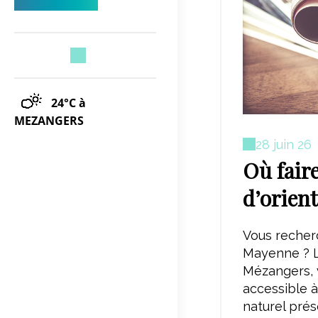
24°C
à
MEZANGERS
28 juin 26
Où fair
d’orien
Vous recherc
Mayenne ? La
Mézangers, 
accessible 
naturel prés