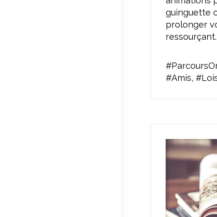
animations p
guinguette 
prolonger vo
ressourçant.
#ParcoursOri
#Amis, #Lois