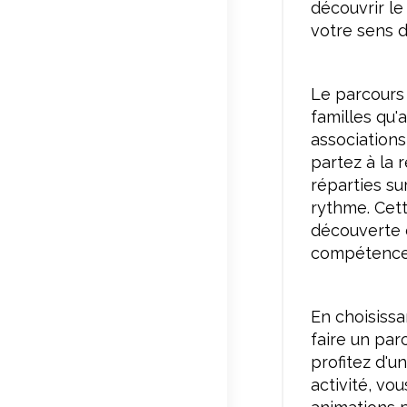
découvrir l
votre sens d
Le parcours 
familles qu'
associations
partez à la 
réparties su
rythme. Cette
découverte d
compétences
En choisissa
faire un par
profitez d'u
activité, vo