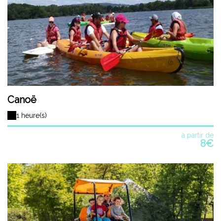
Canoë
1 heure(s)
à partir de
8€