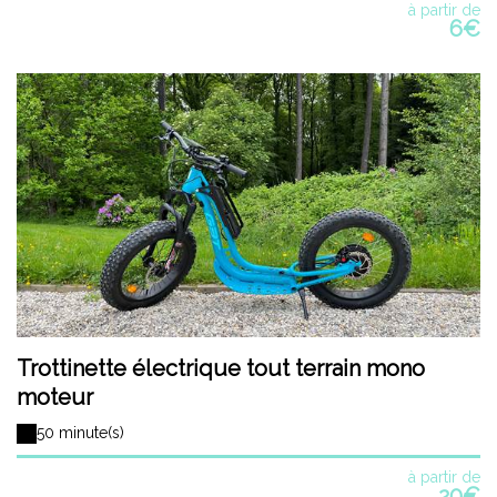
à partir de
6€
Trottinette électrique tout terrain mono
moteur
50 minute(s)
à partir de
20€