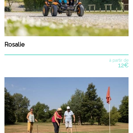
Rosalie
à partir de
12€