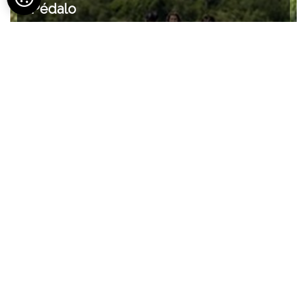
Pédalo
à partir de 12€
Voir toutes les activités
Votre confort, nos services
Aire de pique-nique
Animation groupe